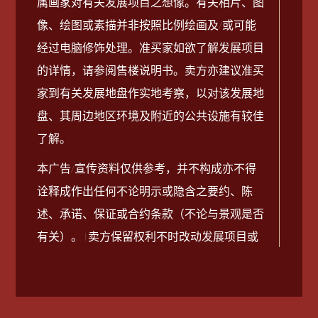
属画家对有关发展项目之想像。有关相片、图
2025-09-21
销售安排第6A号
Download
像、绘图或素描并非按照比例绘画及/或可能
经过电脑修饰处理。准买家如欲了解发展项目
2025-09-21
销售安排第5A号
Download
的详情，请参阅售楼说明书。卖方亦建议准买
家到有关发展地盘作实地考察，以对该发展地
2025-09-21
销售安排第4A号
Download
盘、其周边地区环境及附近的公共设施有较佳
了解。
2025-09-21
销售安排第3A号
Download
本广告/宣传资料仅供参考，并不构成亦不得
2025-09-21
销售安排第2A号
Download
诠释成作出任何不论明示或隐含之要约、陈
述、承诺、保证或合约条款（不论与景观是否
2025-09-21
销售安排第1A号
Download
有关）。 | 卖方保留权利不时改动发展项目或
其任何部分之建筑图则及其他图则、设计、装
2025-09-21
销售安排第7号
Download
置、装修物料及设备等。装置、装修物料及设
备之提供以买卖合约条款作准。发展项目设计