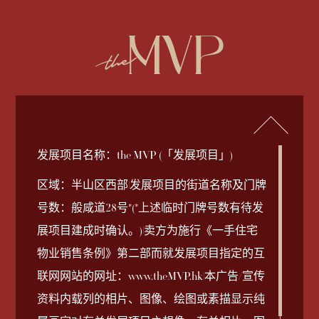
繁
EN
查询电话
852-2892 2838
发展项目名称：the MVP (「发展项目」)
2026-08-03
2025-09-19
2025-10-31
2025-12-08
2025-09-05
2025-09-05
售楼说明书
价单 1B
销售安排第8A号
成交纪录册
公契
鸟瞰照片
Download
Download
Download
Download
Download
Download
区域：半山区西部|发展项目的街道名称及门牌
号数：般咸道28号*(*上述临时门牌号数有待发
2025-09-18
2025-09-27
价单 1A
销售安排第1B号
发展项目卖方与公
Download
Download
展项目建成时确认。)|卖方为施行《一手住宅
2025-09-05
契管理人之间的关
Download
供买方参考资料及免责声明
物业销售条例》第二部而就发展项目指定的互
2025-09-18
2025-09-26
价单 1
销售安排第8号
Download
Download
系
联网网站的网址：www.theMVP.hk|本广告/宣传
© 2026 英皇国际集团有限公司版权所有
Coming Soon
资料内载列的相片、图像、绘图或素描显示纯
2025-09-23
销售安排第7A号
Download