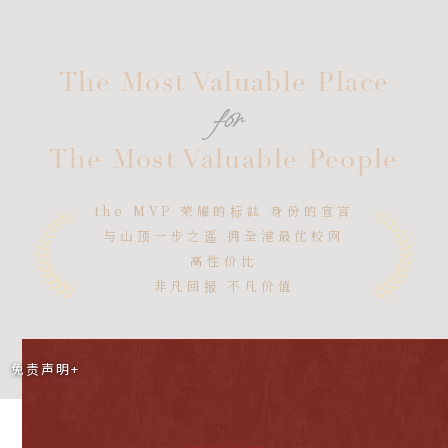
2025-09-20
销售安排第6号
Download
现改变。 | 住宅物业市场情况不时变化，准买方应
衡量其财务情况及负担能力及所有相关因素方作
2025-09-17
销售安排第5号
Download
出决定购买或于何时购买任何住宅物业，于任何
The Most Valuable Place
情况或时间，准买方绝不应以本广告/宣传资料之
2025-09-15
销售安排第4号
Download
任何内容、资料或概念作依据或受其影响决定购
The Most Valuable People
买或于何时购买任何住宅物业。| 卖方：Up
2025-09-14
销售安排第3号
Download
Wealthy Limited | 卖方的控权公司：英皇国际集团
the MVP 荣耀的标誌 身份的宣言
2025-09-13
销售安排第2号
Download
与山顶一步之遥 拥全港最优校网
有限公司及英皇物业发展有限公司| 发展项目的认
高性价比
可人士：陈展禹| 发展项目的认可人士以其专业身
非凡回报 不凡价值
2025-09-09
销售安排第1号
Download
分担任经营人、董事或僱员的商号或法团：兴业
建筑师楼有限公司| 发展项目的承建商：正利工程
免责声明+
有限公司| 就发展项目中的住宅物业的出售而代表
拥有人行事的律师事务所：国浩律师（香港）事
务所| 已为发展项目的建造提供贷款或已承诺为该