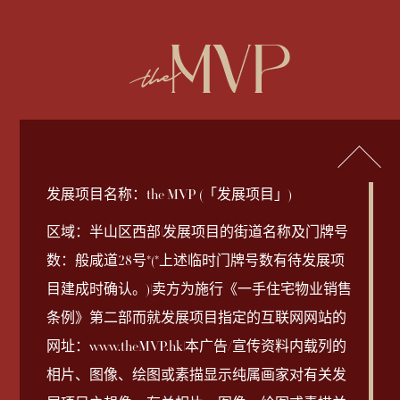
繁
EN
发展项目名称：the MVP (「发展项目」)
2026-08-03
2025-09-19
2025-10-31
2025-12-08
2025-09-05
2025-09-05
售楼说明书
价单 1B
销售安排第8A号
成交纪录册
公契
鸟瞰照片
Download
Download
Download
Download
Download
Download
区域：半山区西部|发展项目的街道名称及门牌号
数：般咸道28号*(*上述临时门牌号数有待发展项
2025-09-18
2025-09-27
价单 1A
销售安排第1B号
发展项目卖方与公契
Download
Download
2025-09-05
Download
目建成时确认。)|卖方为施行《一手住宅物业销售
管理人之间的关系
条例》第二部而就发展项目指定的互联网网站的
2025-09-18
2025-09-26
价单 1
销售安排第8号
Download
Download
网址：www.theMVP.hk|本广告/宣传资料内载列的
Coming Soon
相片、图像、绘图或素描显示纯属画家对有关发
2025-09-23
销售安排第7A号
Download