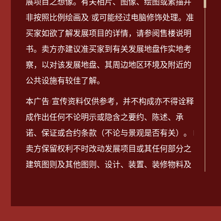
展项目之想像。有关相片、图像、绘图或素描并
2025-09-21
销售安排第6A号
Download
非按照比例绘画及/或可能经过电脑修饰处理。准
买家如欲了解发展项目的详情，请参阅售楼说明
2025-09-21
销售安排第5A号
Download
书。卖方亦建议准买家到有关发展地盘作实地考
察，以对该发展地盘、其周边地区环境及附近的
2025-09-21
销售安排第4A号
Download
公共设施有较佳了解。
本广告/宣传资料仅供参考，并不构成亦不得诠释
2025-09-21
销售安排第3A号
Download
成作出任何不论明示或隐含之要约、陈述、承
2025-09-21
销售安排第2A号
Download
诺、保证或合约条款（不论与景观是否有关）。 |
卖方保留权利不时改动发展项目或其任何部分之
2025-09-21
销售安排第1A号
Download
建筑图则及其他图则、设计、装置、装修物料及
设备等。装置、装修物料及设备之提供以买卖合
2025-09-21
销售安排第7号
Download
约条款作准。发展项目设计以相关政府部门最后
免责声明+
批准者作准。发展项目及其周边地区日后可能出