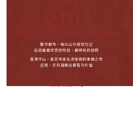
尊贵维度
项建造提供融资的认可机构：中国银行(香港)有限
公司|已为发展项目的建造提供贷款的任何其他
人：君炜有限公司| 尽卖方所知，由发展项目的认
Mose Valuable Panorama
可人士提供的发展项目的预计关键日期：2026年9
月30日。（「关键日期」指发展项目在遵照经批
繁华都市，每以山与高地为记
标誌着最昂贵的地段、最稀有的视野
准的建筑图则的情况下在各方面均属完成的日
香港半山，是百年来名流家族的象徵之地
期。预计关键日期是受到买卖合约所允许的任何
这裡，岁月凝鍊出睿智与价值
延期所规限的。）| 本广告/宣传资料由卖方或在
半山山线
卖方的同意下发布。| 卖方建议准买方参阅售楼说
刻划尊贵不凡
明书，以了解本发展项目的资料。详情请参阅售
MID-LEVELS.
楼说明书。| 製作日期：2025年9月5日。
HIGHER LEVEL.
山线，是大地精心凋刻的钥匙纹理
这道轮廓，独一无二，蕴藏尊尚密码
是隽永身分的非凡识别