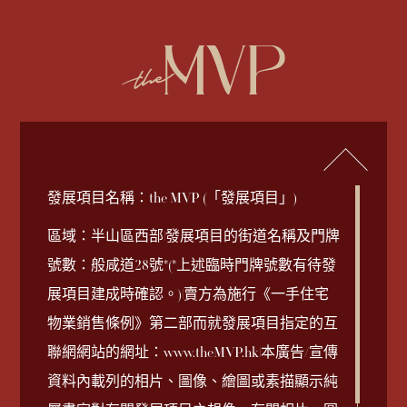
简
EN
查詢電話
852-2892 2838
發展項目名稱：the MVP (「發展項目」)
2026-08-03
2025-09-19
2025-10-31
2025-12-08
2025-09-05
2025-09-05
售樓說明書
價單 1B
銷售安排第8A號
成交紀錄冊
公契
鳥瞰照片
Download
Download
Download
Download
Download
Download
區域：半山區西部|發展項目的街道名稱及門牌
號數：般咸道28號*(*上述臨時門牌號數有待發
2025-09-18
2025-09-27
價單 1A
銷售安排第1B號
發展項目賣方與公
Download
Download
展項目建成時確認。)|賣方為施行《一手住宅
2025-09-05
契管理人之間的關
Download
供買方參考資料及免責聲明
物業銷售條例》第二部而就發展項目指定的互
2025-09-18
2025-09-26
價單 1
銷售安排第8號
Download
Download
係
聯網網站的網址：www.theMVP.hk|本廣告/宣傳
© 2026 英皇國際集團有限公司版權所有
Coming Soon
資料內載列的相片、圖像、繪圖或素描顯示純
2025-09-23
銷售安排第7A號
Download