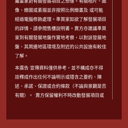
屬畫家對有關發展項目之想像。有關相片、圖
2025-09-21
銷售安排第6A號
Download
像、繪圖或素描並非按照比例繪畫及/或可能
經過電腦修飾處理。準買家如欲了解發展項目
2025-09-21
銷售安排第5A號
Download
的詳情，請參閱售樓說明書。賣方亦建議準買
家到有關發展地盤作實地考察，以對該發展地
2025-09-21
銷售安排第4A號
Download
盤、其周邊地區環境及附近的公共設施有較佳
了解。
2025-09-21
銷售安排第3A號
Download
本廣告/宣傳資料僅供參考，並不構成亦不得
2025-09-21
銷售安排第2A號
Download
詮釋成作出任何不論明示或隱含之要約、陳
述、承諾、保證或合約條款（不論與景觀是否
2025-09-21
銷售安排第1A號
Download
有關）。 | 賣方保留權利不時改動發展項目或
其任何部分之建築圖則及其他圖則、設計、裝
2025-09-21
銷售安排第7號
Download
置、裝修物料及設備等。裝置、裝修物料及設
備之提供以買賣合約條款作準。發展項目設計